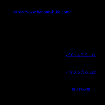
東京都荒川区西日暮里2-49-9
TEL:03-3891-8198
URL:
https://www.banban-bike.com/
8.プライバシーポリシーの変更
当ショップでは、収集する個人情報の変更、利用
他プライバシーポリシーの変更を行う際は、当ペ
表とさせていただきます。
バイクを買うには
｜
バイクを売るには
｜
購入同意書
｜