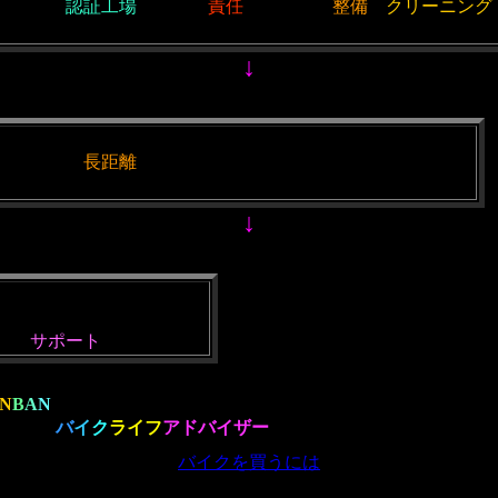
が定めた
認証工場
ですので
責任
を持った、
整備
、
クリーニング
。
↓
返します。
長距離
を試乗し問題が無いことを確認致します。
。
↓
。
談ください！
力で
サポート
いたします。
N
B
A
N
のお付き合いが、ここから始まります。 ご不明な点や
お客様の
バ
イ
ク
ライフ
アドバイザー
として、きっとお役に立て
バイクを買うには