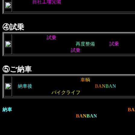
・当社は
自社工場完備
の為、コストも安く抑えられ、国
・整備を行なっている段階で同時に名義変更も進めます
④試乗
・名義変更後、
試乗
を行います。
・不具合が確認された場合は
再度整備
を行い
試乗
を繰り
・さらに担当者以外の者が
試乗
を行い状態を確認します
⑤ご納車
・店頭又は通販の方は陸送にて
車
輌
のお渡しとなります
・
納車後
も何かありましたらお気軽に
B
A
N
B
A
N
にご相
・お客様が快適な
バイクライフ
を送れます様に今後も全
納車
ですべてが終わりではありません。実際は、お客様と
B
A
お気軽にご質問・ご相談下さい。
B
A
N
B
A
N
のスタッフは、