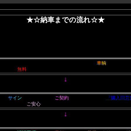
★☆納車までの流れ☆★
す。
お電話又はメールにてお問い合わせください。
車
輌
の詳しいご
の方）を
無料
にてお送りします。現車確認ができないお客様に
↓
書に
サ
イ
ン
を頂けましたら
ご契約
となります。また
『購入同意
行いますので
ご安心
ください。
↓