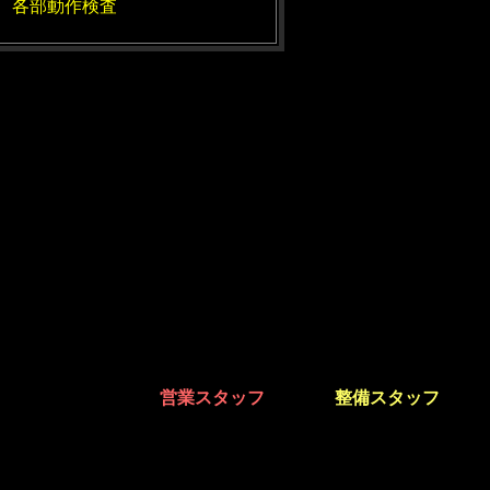
、
各部動作検査
を行っております。
不具合などは、担当の
営業スタッフ
、または
整備スタッフ
まで
るはずです。