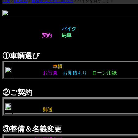
TOP
>
HONDA
>
価格帯:51万円～60万円
> バイクを買うには？
簡単な流れですが、実際に
バ
イ
ク
を購入した際、
どのような手順で
契約
から
納車
になるのかを説明しておきま
ご参考程度に御覧ください。
①車輌選び
・当社にご希望の
車
輌
がありましたら、ご来店頂くか、
・通販の方は
お写真
、
お見積もり
、
ローン用紙
（ご希望
②ご契約
・お支払い方法確認後（ローンの方は審査後）売買契約
・通販の方は
郵送
にて（返信用の封筒を同封致します）
③整備＆名義変更