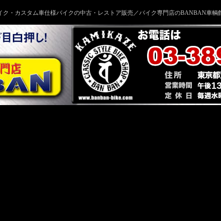
イク・カスタム車仕様バイクの中古・レストア販売／バイク専門店のBANBAN車輌