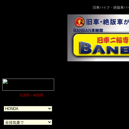
旧車バイク・絶版車バ
価格帯 ⇒
51万円～60万円
メーカー
排気量