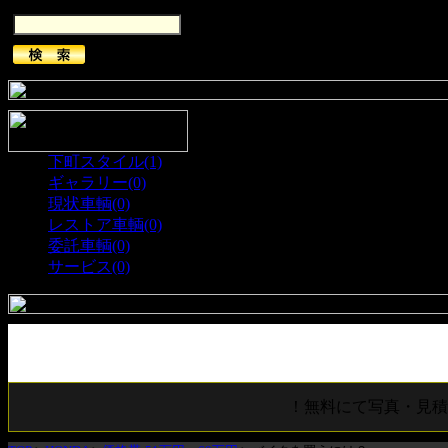
キーワード
下町スタイル(1)
ギャラリー(0)
現状車輌(0)
レストア車輌(0)
委託車輌(0)
サービス(0)
！無料にて写真・見積り・